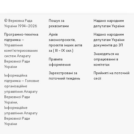
© Верховна Рада
Пошук за
Надано народним
України 1994—2026
реквізитами
депутатам України
Програмно-технічна
Архів
Надано народним
підтримка
—
законопроєктів,
депутатам України
Управління
проєктів інших актів
документів до ЗП
комп'ютеризованих
за ( III – IX скл.)
Знаходяться на
систем Апарату
Правила
опрацюванні в
Верховної Ради
оформлення
комітетах
України
Зареєстровані за
Прийняті на поточній
Iнформаційна
поточний тиждень
сесії
підтримка — Головне
організаційне
управління Апарату
Верховної Ради
України,
Інформаційне
управління Апарату
Верховної Ради
України