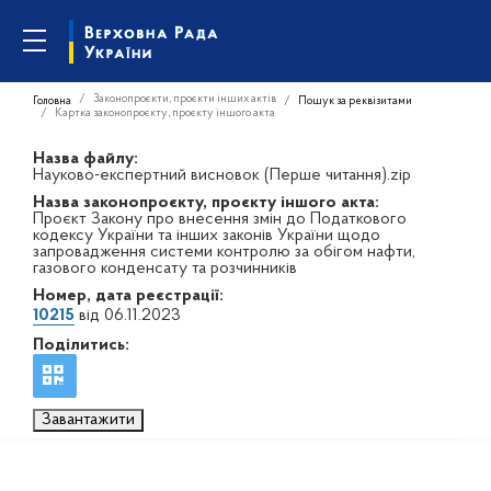
Законопроєкти, проєкти інших актів
Головна
Пошук за реквізитами
Картка законопроєкту, проєкту іншого акта
Назва файлу:
Науково-експертний висновок (Перше читання).zip
Назва законопроєкту, проєкту іншого акта:
Проєкт Закону про внесення змін до Податкового
кодексу України та інших законів України щодо
запровадження системи контролю за обігом нафти,
газового конденсату та розчинників
Номер, дата реєстрації:
10215
від 06.11.2023
Поділитись:
Завантажити