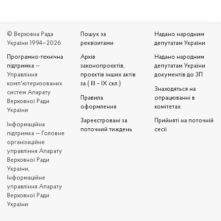
© Верховна Рада
Пошук за
Надано народним
України 1994—2026
реквізитами
депутатам України
Програмно-технічна
Архів
Надано народним
підтримка
—
законопроєктів,
депутатам України
Управління
проєктів інших актів
документів до ЗП
комп'ютеризованих
за ( III – IX скл.)
Знаходяться на
систем Апарату
Правила
опрацюванні в
Верховної Ради
оформлення
комітетах
України
Зареєстровані за
Прийняті на поточній
Iнформаційна
поточний тиждень
сесії
підтримка — Головне
організаційне
управління Апарату
Верховної Ради
України,
Інформаційне
управління Апарату
Верховної Ради
України