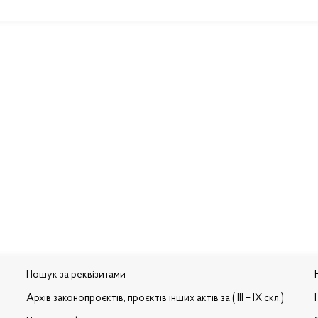
Пошук за реквізитами
Архів законопроєктів, проєктів інших актів за ( III – IX скл.)