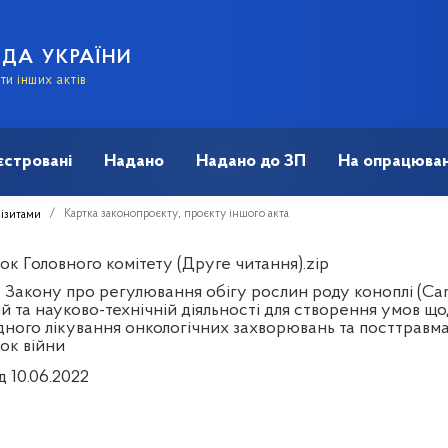
АДА УКРАЇНИ
и інших актів
єстровані
Надано
Надано до ЗП
На опрацюван
Картка законопроєкту, проєкту іншого акта
візитами
к Головного комітету (Друге читання).zip
 Закону про регулювання обігу рослин роду коноплі (Can
ій та науково-технічній діяльності для створення умов щ
дного лікування онкологічних захворювань та посттравм
ок війни
д 10.06.2022