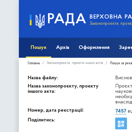
РАДА
ВЕРХОВНА Р
Законопроєкти, проєкт
Пошук
Архів
Оформлення
Заре
Законопроєкти, проєкти інших актів
Головна
Пошук за рек
Назва файлу:
Висново
Назва законопроєкту, проєкту
Проєкт
іншого акта:
науков
необхі
внаслід
Номер, дата реєстрації:
7457
ві
Поділитись: