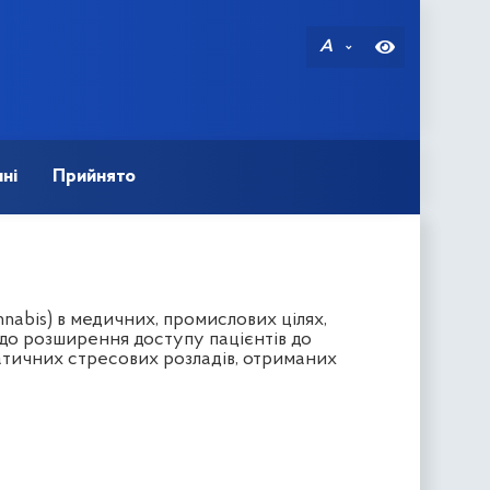
A
ні
Прийнято
nabis) в медичних, промислових цілях,
одо розширення доступу пацієнтів до
атичних стресових розладів, отриманих