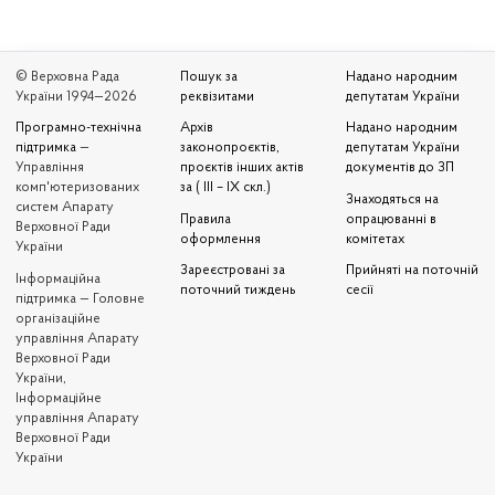
© Верховна Рада
Пошук за
Надано народним
України 1994—2026
реквізитами
депутатам України
Програмно-технічна
Архів
Надано народним
підтримка
—
законопроєктів,
депутатам України
Управління
проєктів інших актів
документів до ЗП
комп'ютеризованих
за ( III – IX скл.)
Знаходяться на
систем Апарату
Правила
опрацюванні в
Верховної Ради
оформлення
комітетах
України
Зареєстровані за
Прийняті на поточній
Iнформаційна
поточний тиждень
сесії
підтримка — Головне
організаційне
управління Апарату
Верховної Ради
України,
Інформаційне
управління Апарату
Верховної Ради
України