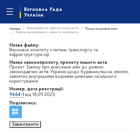
Законопроєкти, проєкти інших актів
Головна
Пошук за реквізитами
Картка законопроєкту, проєкту іншого акта
Назва файлу:
Висновок комітету з питань транспорту та
інфраструктури.zip
Назва законопроєкту, проєкту іншого акта:
Проєкт Закону про внесення змін до деяких
законодавчих актів України щодо будівництва на землях,
зайнятих внутрішніми водними шляхами загального
користування
Номер, дата реєстрації:
9664-1
від 18.09.2023
Поділитись:
Завантажити