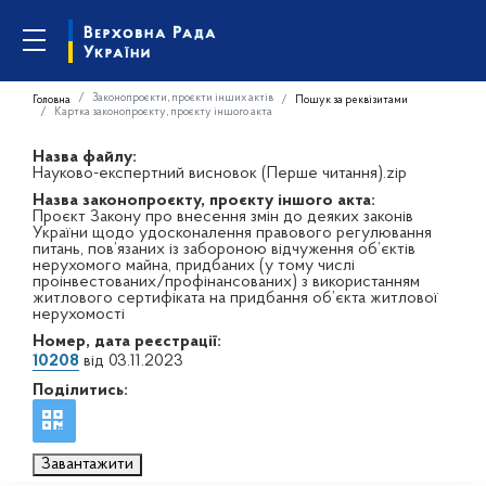
Законопроєкти, проєкти інших актів
Головна
Пошук за реквізитами
Картка законопроєкту, проєкту іншого акта
Назва файлу:
Науково-експертний висновок (Перше читання).zip
Назва законопроєкту, проєкту іншого акта:
Проєкт Закону про внесення змін до деяких законів
України щодо удосконалення правового регулювання
питань, пов’язаних із забороною відчуження об’єктів
нерухомого майна, придбаних (у тому числі
проінвестованих/профінансованих) з використанням
житлового сертифіката на придбання об’єкта житлової
нерухомості
Номер, дата реєстрації:
10208
від 03.11.2023
Поділитись:
Завантажити