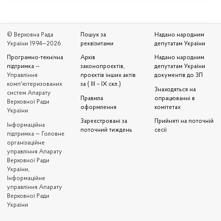
© Верховна Рада
Пошук за
Надано народним
України 1994—2026
реквізитами
депутатам України
Програмно-технічна
Архів
Надано народним
підтримка
—
законопроєктів,
депутатам України
Управління
проєктів інших актів
документів до ЗП
комп'ютеризованих
за ( III – IX скл.)
Знаходяться на
систем Апарату
Правила
опрацюванні в
Верховної Ради
оформлення
комітетах
України
Зареєстровані за
Прийняті на поточній
Iнформаційна
поточний тиждень
сесії
підтримка — Головне
організаційне
управління Апарату
Верховної Ради
України,
Інформаційне
управління Апарату
Верховної Ради
України