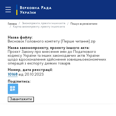
Законопроєкти, проєкти інших актів
Головна
Пошук за реквізитами
Картка законопроєкту, проєкту іншого акта
Назва файлу:
Висновок Головного комітету (Перше читання).zip
Назва законопроєкту, проєкту іншого акта:
Проєкт Закону про внесення змін до Податкового
кодексу України та інших законодавчих актів України
щодо вдосконалення здійснення зовнішньоекономічних
операцій з експорту деяких товарів
Номер, дата реєстрації:
10168
від 20.10.2023
Поділитись:
Завантажити