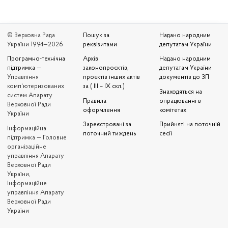
© Верховна Рада
Пошук за
Надано народним
України 1994—2026
реквізитами
депутатам України
Програмно-технічна
Архів
Надано народним
підтримка
—
законопроєктів,
депутатам України
Управління
проєктів інших актів
документів до ЗП
комп'ютеризованих
за ( III – IX скл.)
Знаходяться на
систем Апарату
Правила
опрацюванні в
Верховної Ради
оформлення
комітетах
України
Зареєстровані за
Прийняті на поточній
Iнформаційна
поточний тиждень
сесії
підтримка — Головне
організаційне
управління Апарату
Верховної Ради
України,
Інформаційне
управління Апарату
Верховної Ради
України