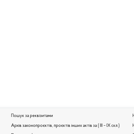
Пошук за реквізитами
Архів законопроєктів, проєктів інших актів за ( III – IX скл.)