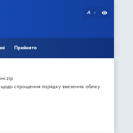
A
ні
Прийнято
ні.zip
в щодо спрощення порядку ввезення, обліку