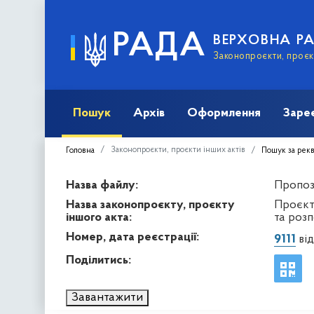
РАДА
ВЕРХОВНА Р
Законопроєкти, проєкт
Пошук
Архів
Оформлення
Заре
Законопроєкти, проєкти інших актів
Головна
Пошук за рек
Назва файлу:
Пропоз
Назва законопроєкту, проєкту
Проєкт
іншого акта:
та роз
Номер, дата реєстрації:
9111
від
Поділитись:
Завантажити