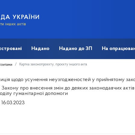
АДА УКРАЇНИ
и інших актів
єстровані
Надано
Надано до ЗП
На опрацюван
Картка законопроєкту, проєкту іншого акта
візитами
иція щодо усунення неузгодженостей у прийнятому зако
 Закону про внесення змін до деяких законодавчих акті
поділу гуманітарної допомоги
 16.03.2023