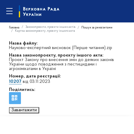
Законопроєкти, проєкти інших актів
Головна
Пошук за реквізитами
Картка законопроєкту, проєкту іншого акта
Назва файлу:
Науково-експертний висновок (Перше читання).zip
Назва законопроєкту, проєкту іншого акта:
Проєкт Закону про внесення змін до деяких законів
України щодо поводження з пестицидами і
агрохімікатами в Україні
Номер, дата реєстрації:
10207
від 03.11.2023
Поділитись:
Завантажити