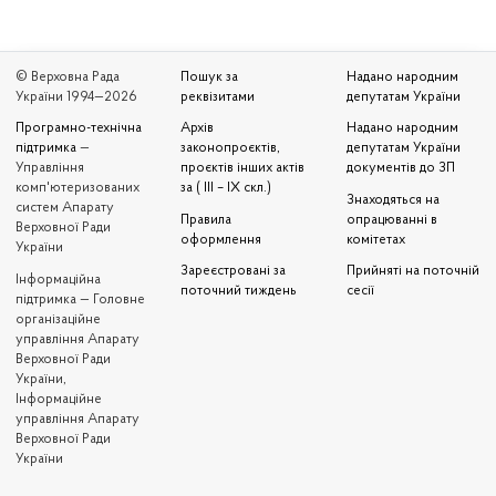
© Верховна Рада
Пошук за
Надано народним
України 1994—2026
реквізитами
депутатам України
Програмно-технічна
Архів
Надано народним
підтримка
—
законопроєктів,
депутатам України
Управління
проєктів інших актів
документів до ЗП
комп'ютеризованих
за ( III – IX скл.)
Знаходяться на
систем Апарату
Правила
опрацюванні в
Верховної Ради
оформлення
комітетах
України
Зареєстровані за
Прийняті на поточній
Iнформаційна
поточний тиждень
сесії
підтримка — Головне
організаційне
управління Апарату
Верховної Ради
України,
Інформаційне
управління Апарату
Верховної Ради
України