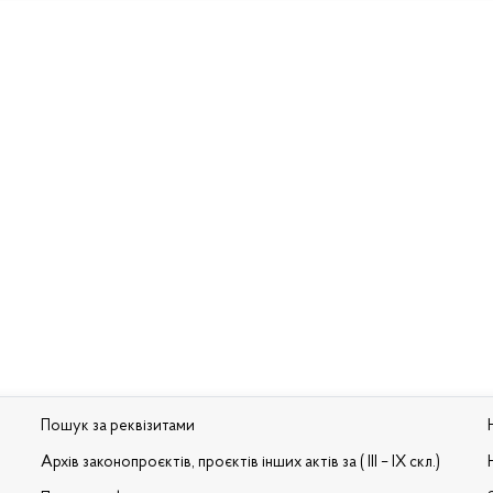
Пошук за реквізитами
Архів законопроєктів, проєктів інших актів за ( III – IX скл.)