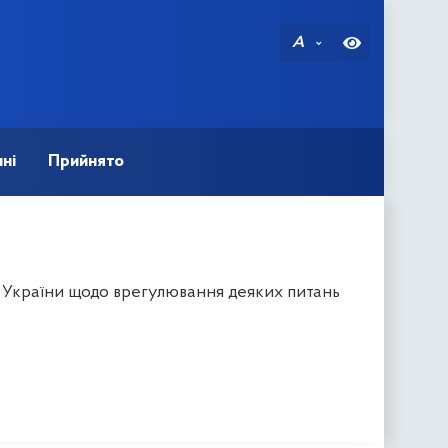
A
ні
Прийнято
в України щодо врегулювання деяких питань