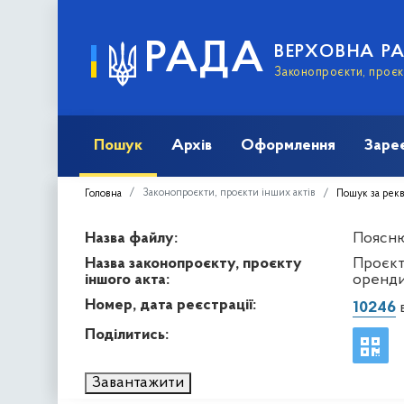
РАДА
ВЕРХОВНА Р
Законопроєкти, проєкт
Пошук
Архів
Оформлення
Заре
Законопроєкти, проєкти інших актів
Головна
Пошук за рек
Назва файлу:
Пояснюв
Назва законопроєкту, проєкту
Проєкт
іншого акта:
оренди
Номер, дата реєстрації:
10246
в
Поділитись:
Завантажити