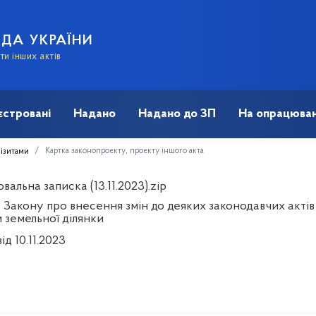
АДА УКРАЇНИ
и інших актів
єстровані
Надано
Надано до ЗП
На опрацюван
Картка законопроєкту, проєкту іншого акта
візитами
альна записка (13.11.2023).zip
 Закону про внесення змін до деяких законодавчих акті
 земельної ділянки
ід 10.11.2023