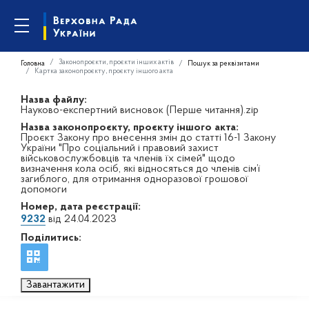
Законопроєкти, проєкти інших актів
Головна
Пошук за реквізитами
Картка законопроєкту, проєкту іншого акта
Назва файлу:
Науково-експертний висновок (Перше читання).zip
Назва законопроєкту, проєкту іншого акта:
Проєкт Закону про внесення змін до статті 16-1 Закону
України "Про соціальний і правовий захист
військовослужбовців та членів їх сімей" щодо
визначення кола осіб, які відносяться до членів сім’ї
загиблого, для отримання одноразової грошової
допомоги
Номер, дата реєстрації:
9232
від 24.04.2023
Поділитись:
Завантажити