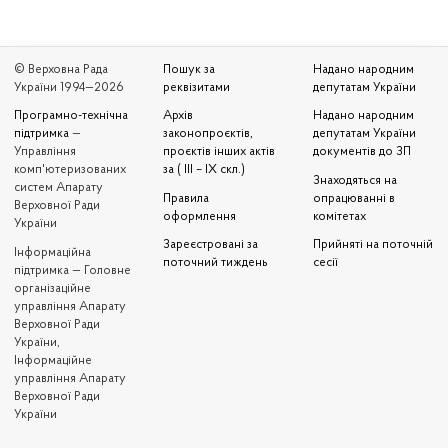
© Верховна Рада
Пошук за
Надано народним
України 1994—2026
реквізитами
депутатам України
Програмно-технічна
Архів
Надано народним
підтримка
—
законопроєктів,
депутатам України
Управління
проєктів інших актів
документів до ЗП
комп'ютеризованих
за ( III – IX скл.)
Знаходяться на
систем Апарату
Правила
опрацюванні в
Верховної Ради
оформлення
комітетах
України
Зареєстровані за
Прийняті на поточній
Iнформаційна
поточний тиждень
сесії
підтримка — Головне
організаційне
управління Апарату
Верховної Ради
України,
Інформаційне
управління Апарату
Верховної Ради
України