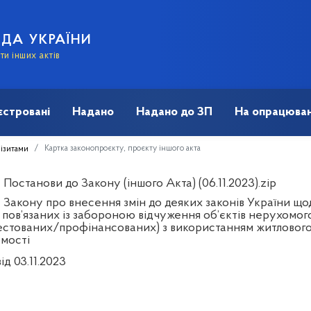
АДА УКРАЇНИ
и інших актів
єстровані
Надано
Надано до ЗП
На опрацюван
Картка законопроєкту, проєкту іншого акта
візитами
Постанови до Закону (іншого Акта) (06.11.2023).zip
 Закону про внесення змін до деяких законів України щ
 пов’язаних із забороною відчуження об’єктів нерухомог
естованих/профінансованих) з використанням житлового 
мості
ід 03.11.2023