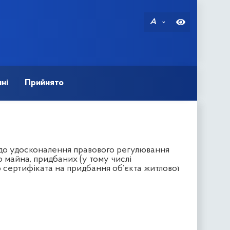
A
ні
Прийнято
одо удосконалення правового регулювання
о майна, придбаних (у тому числі
сертифіката на придбання об’єкта житлової