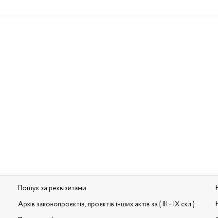
Пошук за реквізитами
Архів законопроєктів, проєктів інших актів за ( III – IX скл.)