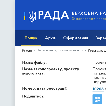
РАДА
ВЕРХОВНА Р
Законопроєкти, проєкт
Пошук
Архів
Оформлення
Заре
Законопроєкти, проєкти інших актів
Головна
Пошук за рек
Назва файлу:
Проєкт 
Назва законопроєкту, проєкту
Проєкт
іншого акта:
питань,
проінв
нерухо
Номер, дата реєстрації:
10208
в
Поділитись: