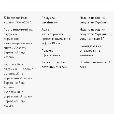
© Верховна Рада
Пошук за
Надано народним
України 1994—2026
реквізитами
депутатам України
Програмно-технічна
Архів
Надано народним
підтримка
—
законопроєктів,
депутатам України
Управління
проєктів інших актів
документів до ЗП
комп'ютеризованих
за ( III – IX скл.)
Знаходяться на
систем Апарату
Правила
опрацюванні в
Верховної Ради
оформлення
комітетах
України
Зареєстровані за
Прийняті на поточній
Iнформаційна
поточний тиждень
сесії
підтримка — Головне
організаційне
управління Апарату
Верховної Ради
України,
Інформаційне
управління Апарату
Верховної Ради
України