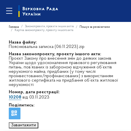
Законопроєкти, проєкти інших актів
Головна
Пошук за реквізитами
Картка законопроєкту, проєкту іншого акта
Назва файлу:
Пояснювальна записка (06.11.2023).zip
Назва законопроєкту, проєкту іншого акта:
Проєкт Закону про внесення змін до деяких законів
України щодо удосконалення правового регулювання
питань, пов’язаних із забороною відчуження об’єктів
нерухомого майна, придбаних (у тому числі
проінвестованих/профінансованих) з використанням
житлового сертифіката на придбання об’єкта житлової
нерухомості
Номер, дата реєстрації:
10208
від 03.11.2023
Поділитись:
Завантажити