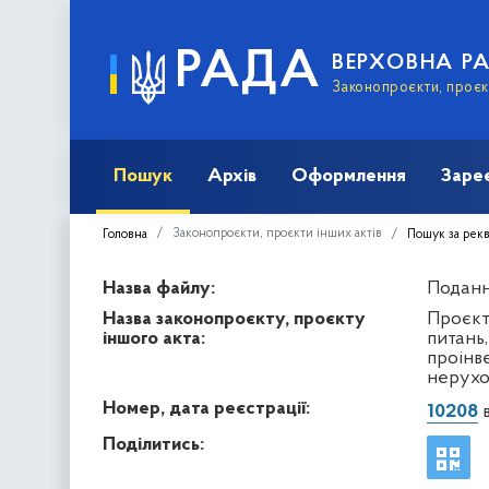
РАДА
ВЕРХОВНА Р
Законопроєкти, проєкт
Пошук
Архів
Оформлення
Заре
Законопроєкти, проєкти інших актів
Головна
Пошук за рек
Назва файлу:
Подання
Назва законопроєкту, проєкту
Проєкт
іншого акта:
питань,
проінв
нерухо
Номер, дата реєстрації:
10208
в
Поділитись: