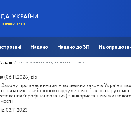
АДА УКРАЇНИ
и інших актів
єстровані
Надано
Надано до ЗП
На опрацюван
Картка законопроєкту, проєкту іншого акта
візитами
 (06.11.2023).zip
 Закону про внесення змін до деяких законів України щ
 пов’язаних із забороною відчуження об’єктів нерухомог
естованих/профінансованих) з використанням житлового 
мості
ід 03.11.2023