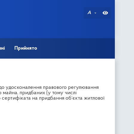
A
ні
Прийнято
одо удосконалення правового регулювання
о майна, придбаних (у тому числі
сертифіката на придбання об’єкта житлової