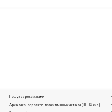
Пошук за реквізитами
Архів законопроєктів, проєктів інших актів за ( III – IX скл.)