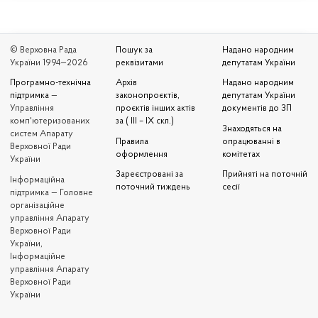
© Верховна Рада
Пошук за
Надано народним
України 1994—2026
реквізитами
депутатам України
Програмно-технічна
Архів
Надано народним
підтримка
—
законопроєктів,
депутатам України
Управління
проєктів інших актів
документів до ЗП
комп'ютеризованих
за ( III – IX скл.)
Знаходяться на
систем Апарату
Правила
опрацюванні в
Верховної Ради
оформлення
комітетах
України
Зареєстровані за
Прийняті на поточній
Iнформаційна
поточний тиждень
сесії
підтримка — Головне
організаційне
управління Апарату
Верховної Ради
України,
Інформаційне
управління Апарату
Верховної Ради
України