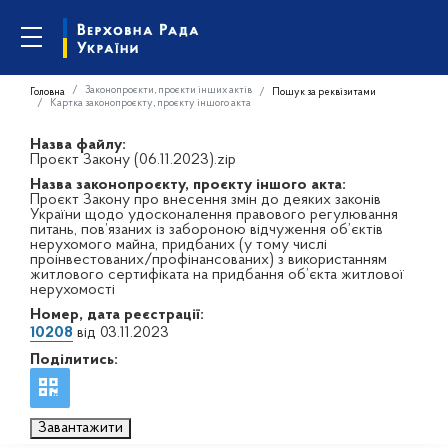
Законопроєкти, проєкти інших актів
Головна
Пошук за реквізитами
Картка законопроєкту, проєкту іншого акта
Назва файлу:
Проєкт Закону (06.11.2023).zip
Назва законопроєкту, проєкту іншого акта:
Проєкт Закону про внесення змін до деяких законів
України щодо удосконалення правового регулювання
питань, пов’язаних із забороною відчуження об’єктів
нерухомого майна, придбаних (у тому числі
проінвестованих/профінансованих) з використанням
житлового сертифіката на придбання об’єкта житлової
нерухомості
Номер, дата реєстрації:
10208
від 03.11.2023
Поділитись:
Завантажити