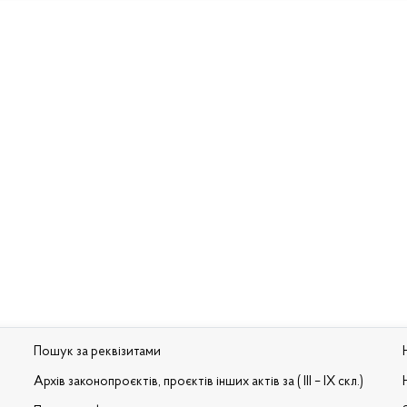
Пошук за реквізитами
Архів законопроєктів, проєктів інших актів за ( III – IX скл.)