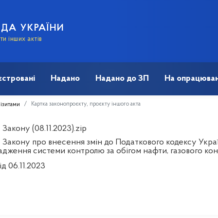
АДА УКРАЇНИ
и інших актів
єстровані
Надано
Надано до ЗП
На опрацюван
Картка законопроєкту, проєкту іншого акта
візитами
Закону (08.11.2023).zip
 Закону про внесення змін до Податкового кодексу Украї
адження системи контролю за обігом нафти, газового ко
ід 06.11.2023