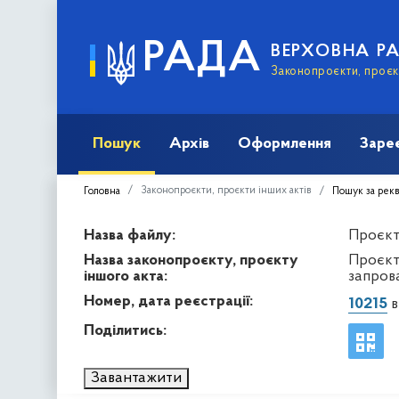
РАДА
ВЕРХОВНА Р
Законопроєкти, проєкт
Пошук
Архів
Оформлення
Заре
Законопроєкти, проєкти інших актів
Головна
Пошук за рек
Назва файлу:
Проєкт 
Назва законопроєкту, проєкту
Проєкт
іншого акта:
запров
Номер, дата реєстрації:
10215
в
Поділитись:
Завантажити