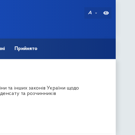
A
ні
Прийнято
ни та інших законів України щодо
нденсату та розчинників