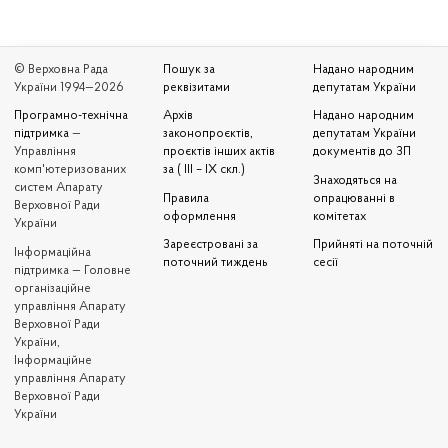
© Верховна Рада
Пошук за
Надано народним
України 1994—2026
реквізитами
депутатам України
Програмно-технічна
Архів
Надано народним
підтримка
—
законопроєктів,
депутатам України
Управління
проєктів інших актів
документів до ЗП
комп'ютеризованих
за ( III – IX скл.)
Знаходяться на
систем Апарату
Правила
опрацюванні в
Верховної Ради
оформлення
комітетах
України
Зареєстровані за
Прийняті на поточній
Iнформаційна
поточний тиждень
сесії
підтримка — Головне
організаційне
управління Апарату
Верховної Ради
України,
Інформаційне
управління Апарату
Верховної Ради
України