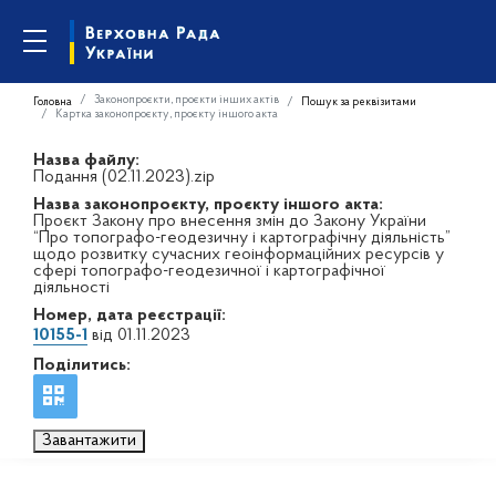
Законопроєкти, проєкти інших актів
Головна
Пошук за реквізитами
Картка законопроєкту, проєкту іншого акта
Назва файлу:
Подання (02.11.2023).zip
Назва законопроєкту, проєкту іншого акта:
Проєкт Закону про внесення змін до Закону України
“Про топографо-геодезичну і картографічну діяльність”
щодо розвитку сучасних геоінформаційних ресурсів у
сфері топографо-геодезичної і картографічної
діяльності
Номер, дата реєстрації:
10155-1
від 01.11.2023
Поділитись:
Завантажити