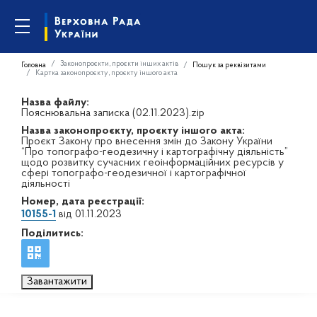
Законопроєкти, проєкти інших актів
Головна
Пошук за реквізитами
Картка законопроєкту, проєкту іншого акта
Назва файлу:
Пояснювальна записка (02.11.2023).zip
Назва законопроєкту, проєкту іншого акта:
Проєкт Закону про внесення змін до Закону України
“Про топографо-геодезичну і картографічну діяльність”
щодо розвитку сучасних геоінформаційних ресурсів у
сфері топографо-геодезичної і картографічної
діяльності
Номер, дата реєстрації:
10155-1
від 01.11.2023
Поділитись:
Завантажити