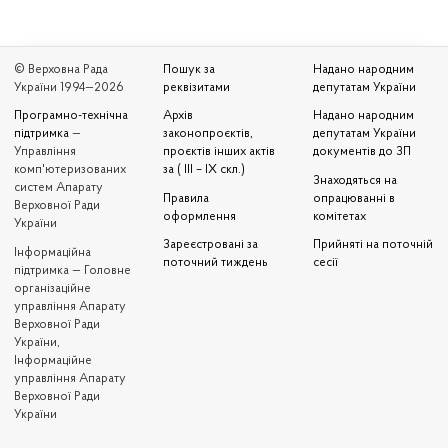
© Верховна Рада
Пошук за
Надано народним
України 1994—2026
реквізитами
депутатам України
Програмно-технічна
Архів
Надано народним
підтримка
—
законопроєктів,
депутатам України
Управління
проєктів інших актів
документів до ЗП
комп'ютеризованих
за ( III – IX скл.)
Знаходяться на
систем Апарату
Правила
опрацюванні в
Верховної Ради
оформлення
комітетах
України
Зареєстровані за
Прийняті на поточній
Iнформаційна
поточний тиждень
сесії
підтримка — Головне
організаційне
управління Апарату
Верховної Ради
України,
Інформаційне
управління Апарату
Верховної Ради
України