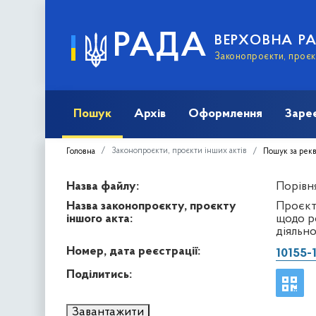
РАДА
ВЕРХОВНА Р
Законопроєкти, проєкт
Пошук
Архів
Оформлення
Заре
Законопроєкти, проєкти інших актів
Головна
Пошук за рек
Назва файлу:
Порівня
Назва законопроєкту, проєкту
Проєкт
іншого акта:
щодо р
діяльно
Номер, дата реєстрації:
10155-
Поділитись:
Завантажити