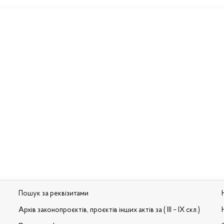
Пошук за реквізитами
Архів законопроєктів, проєктів інших актів за ( III – IX скл.)