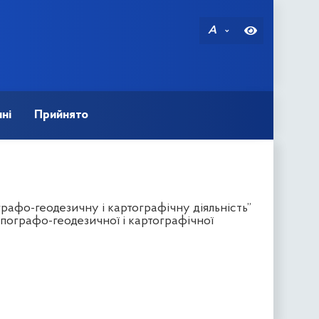
A
ні
Прийнято
рафо-геодезичну і картографічну діяльність”
пографо-геодезичної і картографічної