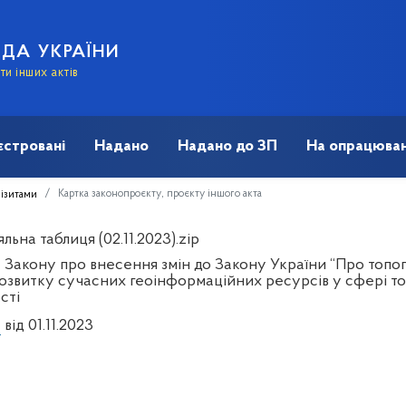
АДА УКРАЇНИ
и інших актів
єстровані
Надано
Надано до ЗП
На опрацюван
Картка законопроєкту, проєкту іншого акта
візитами
льна таблиця (02.11.2023).zip
 Закону про внесення змін до Закону України “Про топог
озвитку сучасних геоінформаційних ресурсів у сфері то
сті
1
від 01.11.2023