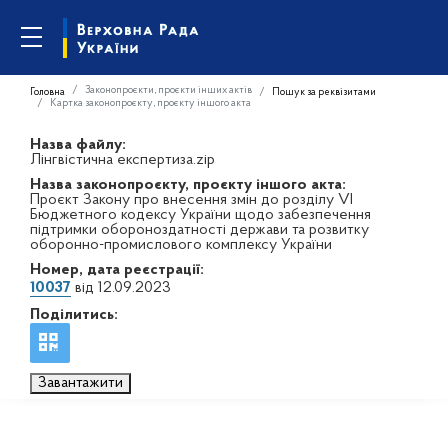
Законопроєкти, проєкти інших актів
Головна
Пошук за реквізитами
Картка законопроєкту, проєкту іншого акта
Назва файлу:
Лінгвістична експертиза.zip
Назва законопроєкту, проєкту іншого акта:
Проєкт Закону про внесення змін до розділу VI
Бюджетного кодексу України щодо забезпечення
підтримки обороноздатності держави та розвитку
оборонно-промислового комплексу України
Номер, дата реєстрації:
10037
від 12.09.2023
Поділитись:
Завантажити