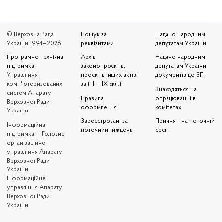
© Верховна Рада
Пошук за
Надано народним
України 1994—2026
реквізитами
депутатам України
Програмно-технічна
Архів
Надано народним
підтримка
—
законопроєктів,
депутатам України
Управління
проєктів інших актів
документів до ЗП
комп'ютеризованих
за ( III – IX скл.)
Знаходяться на
систем Апарату
Правила
опрацюванні в
Верховної Ради
оформлення
комітетах
України
Зареєстровані за
Прийняті на поточній
Iнформаційна
поточний тиждень
сесії
підтримка — Головне
організаційне
управління Апарату
Верховної Ради
України,
Інформаційне
управління Апарату
Верховної Ради
України