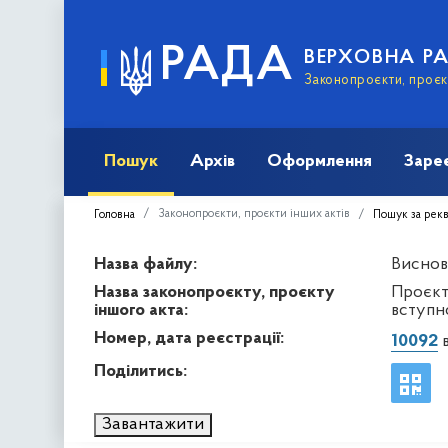
РАДА
ВЕРХОВНА Р
Законопроєкти, проєкт
Пошук
Архів
Оформлення
Заре
Законопроєкти, проєкти інших актів
Головна
Пошук за рек
Назва файлу:
Виснов
Назва законопроєкту, проєкту
Проєкт 
іншого акта:
вступн
Номер, дата реєстрації:
10092
в
Поділитись:
Завантажити