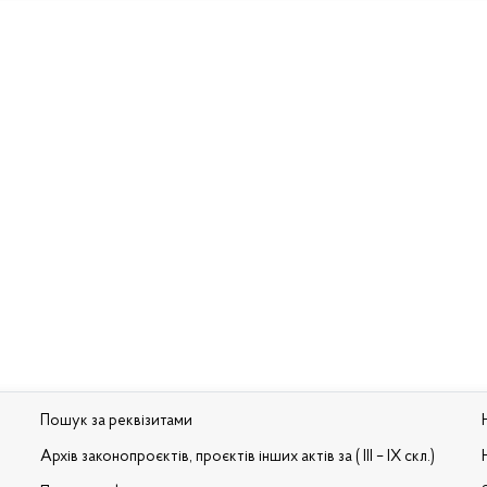
Пошук за реквізитами
Архів законопроєктів, проєктів інших актів за ( III – IX скл.)