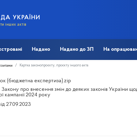
АДА УКРАЇНИ
и інших актів
єстровані
Надано
Надано до ЗП
На опрацюван
Картка законопроєкту, проєкту іншого акта
візитами
ок (бюджетна експертиза).zip
Закону про внесення змін до деяких законів України щод
ої кампанії 2024 року
ід 27.09.2023