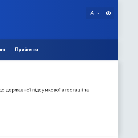
A
ні
Прийнято
о державної підсумкової атестації та