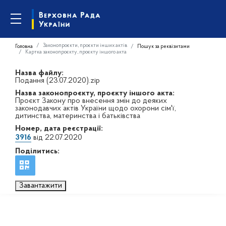
Законопроєкти, проєкти інших актів
Головна
Пошук за реквізитами
Картка законопроєкту, проєкту іншого акта
Назва файлу:
Подання (23.07.2020).zip
Назва законопроєкту, проєкту іншого акта:
Проєкт Закону про внесення змін до деяких
законодавчих актів України щодо охорони сім'ї,
дитинства, материнства і батьківства
Номер, дата реєстрації:
3916
від 22.07.2020
Поділитись:
Завантажити