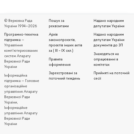
© Верховна Рада
Пошук за
Надано народним
України 1994—2026
реквізитами
депутатам України
Програмно-технічна
Архів
Надано народним
підтримка
—
законопроєктів,
депутатам України
Управління
проєктів інших актів
документів до ЗП
комп'ютеризованих
за ( III – IX скл.)
Знаходяться на
систем Апарату
Правила
опрацюванні в
Верховної Ради
оформлення
комітетах
України
Зареєстровані за
Прийняті на поточній
Iнформаційна
поточний тиждень
сесії
підтримка — Головне
організаційне
управління Апарату
Верховної Ради
України,
Інформаційне
управління Апарату
Верховної Ради
України