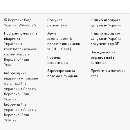
© Верховна Рада
Пошук за
Надано народним
України 1994—2026
реквізитами
депутатам України
Програмно-технічна
Архів
Надано народним
підтримка
—
законопроєктів,
депутатам України
Управління
проєктів інших актів
документів до ЗП
комп'ютеризованих
за ( III – IX скл.)
Знаходяться на
систем Апарату
Правила
опрацюванні в
Верховної Ради
оформлення
комітетах
України
Зареєстровані за
Прийняті на поточній
Iнформаційна
поточний тиждень
сесії
підтримка — Головне
організаційне
управління Апарату
Верховної Ради
України,
Інформаційне
управління Апарату
Верховної Ради
України