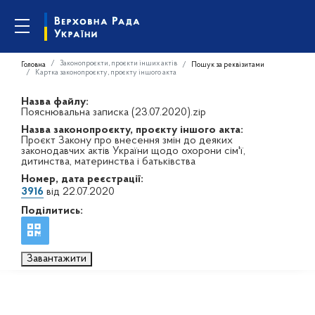
Законопроєкти, проєкти інших актів
Головна
Пошук за реквізитами
Картка законопроєкту, проєкту іншого акта
Назва файлу:
Пояснювальна записка (23.07.2020).zip
Назва законопроєкту, проєкту іншого акта:
Проєкт Закону про внесення змін до деяких
законодавчих актів України щодо охорони сім'ї,
дитинства, материнства і батьківства
Номер, дата реєстрації:
3916
від 22.07.2020
Поділитись:
Завантажити