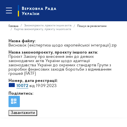
Законопроєкти, проєкти інших актів
Головна
Пошук за реквізитами
Картка законопроєкту, проєкту іншого акта
Назва файлу:
Висновок (експертиза щодо європейської інтеграції).zip
Назва законопроєкту, проєкту іншого акта:
Проєкт Закону про внесення змін до деяких
законодавчих актів України щодо адаптації
законодавства України до окремих стандартів Групи з
розробки фінансових заходів боротьби з відмиванням
грошей (FATF)
Номер, дата реєстрації:
10072
від 19.09.2023
Поділитись:
Завантажити