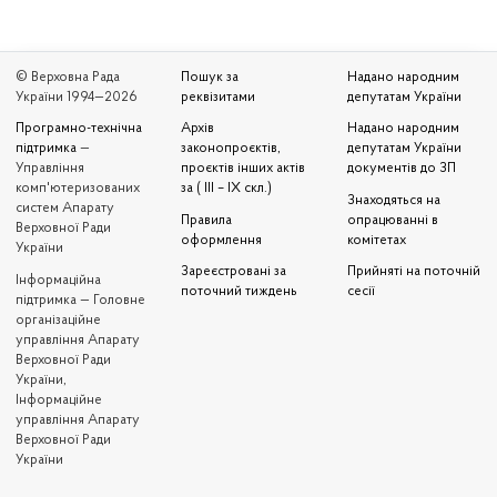
© Верховна Рада
Пошук за
Надано народним
України 1994—2026
реквізитами
депутатам України
Програмно-технічна
Архів
Надано народним
підтримка
—
законопроєктів,
депутатам України
Управління
проєктів інших актів
документів до ЗП
комп'ютеризованих
за ( III – IX скл.)
Знаходяться на
систем Апарату
Правила
опрацюванні в
Верховної Ради
оформлення
комітетах
України
Зареєстровані за
Прийняті на поточній
Iнформаційна
поточний тиждень
сесії
підтримка — Головне
організаційне
управління Апарату
Верховної Ради
України,
Інформаційне
управління Апарату
Верховної Ради
України