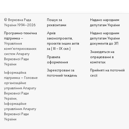
© Верховна Рада
Пошук за
Надано народним
України 1994—2026
реквізитами
депутатам України
Програмно-технічна
Архів
Надано народним
підтримка
—
законопроєктів,
депутатам України
Управління
проєктів інших актів
документів до ЗП
комп'ютеризованих
за ( III – IX скл.)
Знаходяться на
систем Апарату
Правила
опрацюванні в
Верховної Ради
оформлення
комітетах
України
Зареєстровані за
Прийняті на поточній
Iнформаційна
поточний тиждень
сесії
підтримка — Головне
організаційне
управління Апарату
Верховної Ради
України,
Інформаційне
управління Апарату
Верховної Ради
України