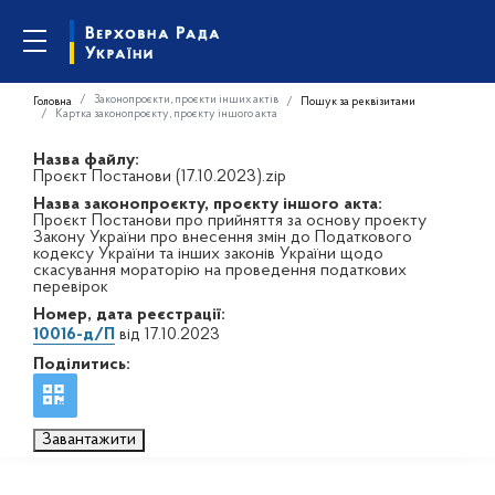
Законопроєкти, проєкти інших актів
Головна
Пошук за реквізитами
Картка законопроєкту, проєкту іншого акта
Назва файлу:
Проєкт Постанови (17.10.2023).zip
Назва законопроєкту, проєкту іншого акта:
Проєкт Постанови про прийняття за основу проекту
Закону України про внесення змін до Податкового
кодексу України та інших законів України щодо
скасування мораторію на проведення податкових
перевірок
Номер, дата реєстрації:
10016-д/П
від 17.10.2023
Поділитись:
Завантажити