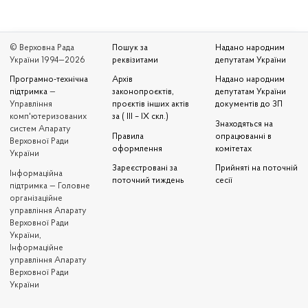
© Верховна Рада
Пошук за
Надано народним
України 1994—2026
реквізитами
депутатам України
Програмно-технічна
Архів
Надано народним
підтримка
—
законопроєктів,
депутатам України
Управління
проєктів інших актів
документів до ЗП
комп'ютеризованих
за ( III – IX скл.)
Знаходяться на
систем Апарату
Правила
опрацюванні в
Верховної Ради
оформлення
комітетах
України
Зареєстровані за
Прийняті на поточній
Iнформаційна
поточний тиждень
сесії
підтримка — Головне
організаційне
управління Апарату
Верховної Ради
України,
Інформаційне
управління Апарату
Верховної Ради
України