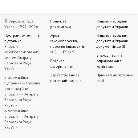
© Верховна Рада
Пошук за
Надано народним
України 1994—2026
реквізитами
депутатам України
Програмно-технічна
Архів
Надано народним
підтримка
—
законопроєктів,
депутатам України
Управління
проєктів інших актів
документів до ЗП
комп'ютеризованих
за ( III – IX скл.)
Знаходяться на
систем Апарату
Правила
опрацюванні в
Верховної Ради
оформлення
комітетах
України
Зареєстровані за
Прийняті на поточній
Iнформаційна
поточний тиждень
сесії
підтримка — Головне
організаційне
управління Апарату
Верховної Ради
України,
Інформаційне
управління Апарату
Верховної Ради
України