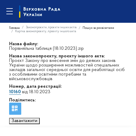
Законопроєкти, проєкти інших актів
Головна
Пошук за реквізитами
Картка законопроєкту, проєкту іншого акта
Назва файлу:
Порівняльна таблиця (18.10.2023).zip
Назва законопроєкту, проєкту іншого акта:
Проєкт Закону про внесення змін до деяких законів
України щодо розширення можливостей спеціальних
закладів загальної середньої освіти для реабілітації осіб
з особливими освітніми потребами та
військовослужбовців
Номер, дата реєстрації:
10160
від 18.10.2023
Поділитись:
Завантажити