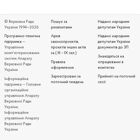
© Верховна Рада
Пошук за
Надано народним
України 1994—2026
реквізитами
депутатам України
Програмно-технічна
Архів
Надано народним
підтримка
—
законопроєктів,
депутатам України
Управління
проєктів інших актів
документів до ЗП
комп'ютеризованих
за ( III – IX скл.)
Знаходяться на
систем Апарату
Правила
опрацюванні в
Верховної Ради
оформлення
комітетах
України
Зареєстровані за
Прийняті на поточній
Iнформаційна
поточний тиждень
сесії
підтримка — Головне
організаційне
управління Апарату
Верховної Ради
України,
Інформаційне
управління Апарату
Верховної Ради
України