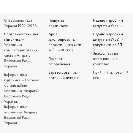
© Верховна Рада
Пошук за
Надано народним
України 1994—2026
реквізитами
депутатам України
Програмно-технічна
Архів
Надано народним
підтримка
—
законопроєктів,
депутатам України
Управління
проєктів інших актів
документів до ЗП
комп'ютеризованих
за ( III – IX скл.)
Знаходяться на
систем Апарату
Правила
опрацюванні в
Верховної Ради
оформлення
комітетах
України
Зареєстровані за
Прийняті на поточній
Iнформаційна
поточний тиждень
сесії
підтримка — Головне
організаційне
управління Апарату
Верховної Ради
України,
Інформаційне
управління Апарату
Верховної Ради
України