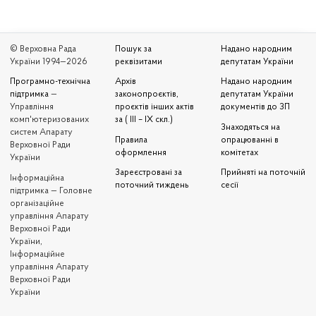
© Верховна Рада
Пошук за
Надано народним
України 1994—2026
реквізитами
депутатам України
Програмно-технічна
Архів
Надано народним
підтримка
—
законопроєктів,
депутатам України
Управління
проєктів інших актів
документів до ЗП
комп'ютеризованих
за ( III – IX скл.)
Знаходяться на
систем Апарату
Правила
опрацюванні в
Верховної Ради
оформлення
комітетах
України
Зареєстровані за
Прийняті на поточній
Iнформаційна
поточний тиждень
сесії
підтримка — Головне
організаційне
управління Апарату
Верховної Ради
України,
Інформаційне
управління Апарату
Верховної Ради
України