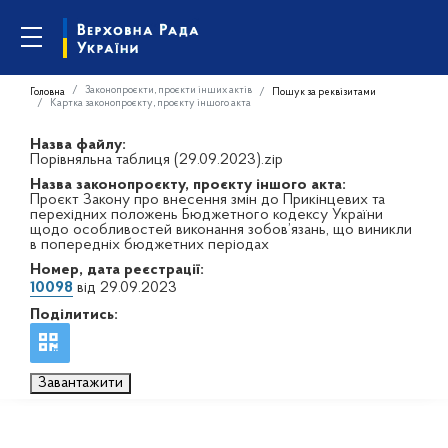
Законопроєкти, проєкти інших актів
Головна
Пошук за реквізитами
Картка законопроєкту, проєкту іншого акта
Назва файлу:
Порівняльна таблиця (29.09.2023).zip
Назва законопроєкту, проєкту іншого акта:
Проєкт Закону про внесення змін до Прикінцевих та
перехідних положень Бюджетного кодексу України
щодо особливостей виконання зобов’язань, що виникли
в попередніх бюджетних періодах
Номер, дата реєстрації:
10098
від 29.09.2023
Поділитись:
Завантажити