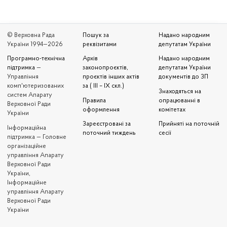
© Верховна Рада
Пошук за
Надано народним
України 1994—2026
реквізитами
депутатам України
Програмно-технічна
Архів
Надано народним
підтримка
—
законопроєктів,
депутатам України
Управління
проєктів інших актів
документів до ЗП
комп'ютеризованих
за ( III – IX скл.)
Знаходяться на
систем Апарату
Правила
опрацюванні в
Верховної Ради
оформлення
комітетах
України
Зареєстровані за
Прийняті на поточній
Iнформаційна
поточний тиждень
сесії
підтримка — Головне
організаційне
управління Апарату
Верховної Ради
України,
Інформаційне
управління Апарату
Верховної Ради
України