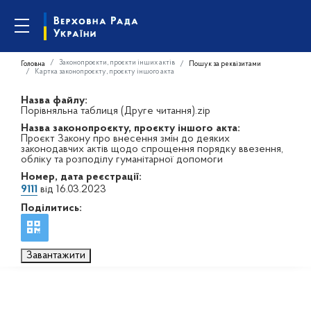
Законопроєкти, проєкти інших актів
Головна
Пошук за реквізитами
Картка законопроєкту, проєкту іншого акта
Назва файлу:
Порівняльна таблиця (Друге читання).zip
Назва законопроєкту, проєкту іншого акта:
Проєкт Закону про внесення змін до деяких
законодавчих актів щодо спрощення порядку ввезення,
обліку та розподілу гуманітарної допомоги
Номер, дата реєстрації:
9111
від 16.03.2023
Поділитись:
Завантажити