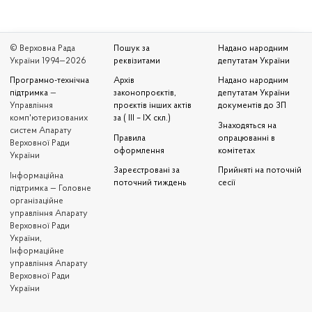
© Верховна Рада
Пошук за
Надано народним
України 1994—2026
реквізитами
депутатам України
Програмно-технічна
Архів
Надано народним
підтримка
—
законопроєктів,
депутатам України
Управління
проєктів інших актів
документів до ЗП
комп'ютеризованих
за ( III – IX скл.)
Знаходяться на
систем Апарату
Правила
опрацюванні в
Верховної Ради
оформлення
комітетах
України
Зареєстровані за
Прийняті на поточній
Iнформаційна
поточний тиждень
сесії
підтримка — Головне
організаційне
управління Апарату
Верховної Ради
України,
Інформаційне
управління Апарату
Верховної Ради
України