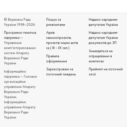
© Верховна Рада
Пошук за
Надано народним
України 1994—2026
реквізитами
депутатам України
Програмно-технічна
Архів
Надано народним
підтримка
—
законопроєктів,
депутатам України
Управління
проєктів інших актів
документів до ЗП
комп'ютеризованих
за ( III – IX скл.)
Знаходяться на
систем Апарату
Правила
опрацюванні в
Верховної Ради
оформлення
комітетах
України
Зареєстровані за
Прийняті на поточній
Iнформаційна
поточний тиждень
сесії
підтримка — Головне
організаційне
управління Апарату
Верховної Ради
України,
Інформаційне
управління Апарату
Верховної Ради
України