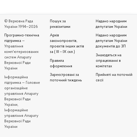
© Верховна Рада
Пошук за
Надано народним
України 1994—2026
реквізитами
депутатам України
Програмно-технічна
Архів
Надано народним
підтримка
—
законопроєктів,
депутатам України
Управління
проєктів інших актів
документів до ЗП
комп'ютеризованих
за ( III – IX скл.)
Знаходяться на
систем Апарату
Правила
опрацюванні в
Верховної Ради
оформлення
комітетах
України
Зареєстровані за
Прийняті на поточній
Iнформаційна
поточний тиждень
сесії
підтримка — Головне
організаційне
управління Апарату
Верховної Ради
України,
Інформаційне
управління Апарату
Верховної Ради
України