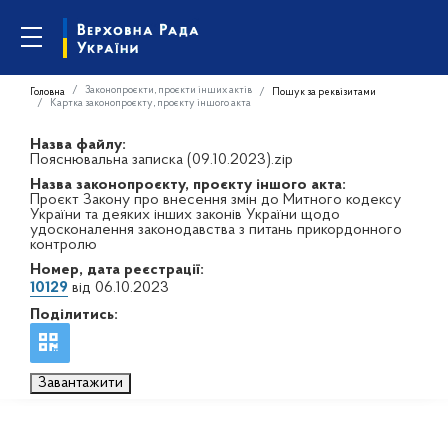
Законопроєкти, проєкти інших актів
Головна
Пошук за реквізитами
Картка законопроєкту, проєкту іншого акта
Назва файлу:
Пояснювальна записка (09.10.2023).zip
Назва законопроєкту, проєкту іншого акта:
Проєкт Закону про внесення змін до Митного кодексу
України та деяких інших законів України щодо
удосконалення законодавства з питань прикордонного
контролю
Номер, дата реєстрації:
10129
від 06.10.2023
Поділитись:
Завантажити