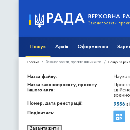
РАДА
ВЕРХОВНА Р
Законопроєкти, проєкт
Пошук
Архів
Оформлення
Заре
Законопроєкти, проєкти інших актів
Головна
Пошук за рек
Назва файлу:
Науков
Назва законопроєкту, проєкту
Проєкт
іншого акта:
здійсн
воєнног
Номер, дата реєстрації:
9556
ві
Поділитись:
Завантажити