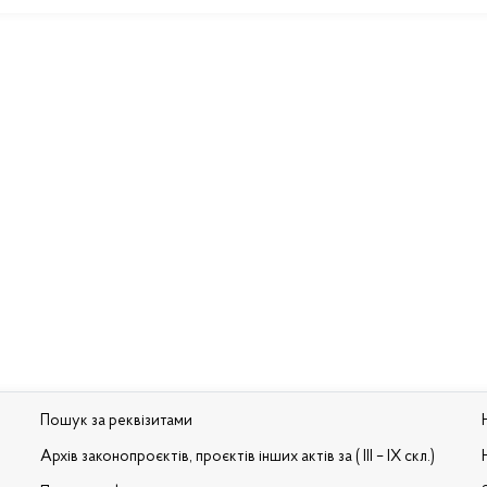
Пошук за реквізитами
Архів законопроєктів, проєктів інших актів за ( III – IX скл.)