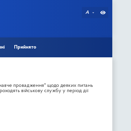
A
ні
Прийнято
онавче провадження" щодо деяких питань
оходять військову службу у період дії