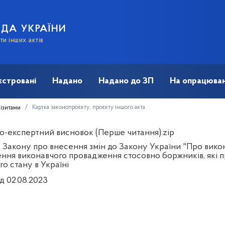
АДА УКРАЇНИ
и інших актів
єстровані
Надано
Надано до ЗП
На опрацюван
Картка законопроєкту, проєкту іншого акта
візитами
о-експертний висновок (Перше читання).zip
 Закону про внесення змін до Закону України "Про вик
ення виконавчого провадження стосовно боржників, які пр
о стану в Україні
д 02.08.2023