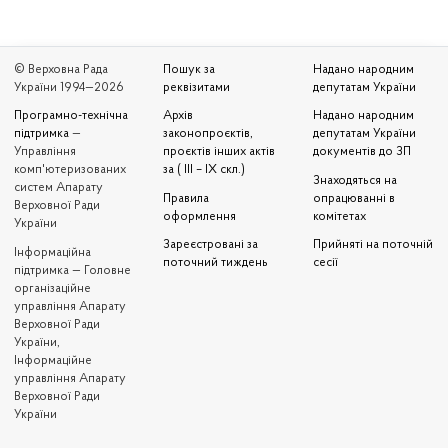
© Верховна Рада
Пошук за
Надано народним
України 1994—2026
реквізитами
депутатам України
Програмно-технічна
Архів
Надано народним
підтримка
—
законопроєктів,
депутатам України
Управління
проєктів інших актів
документів до ЗП
комп'ютеризованих
за ( III – IX скл.)
Знаходяться на
систем Апарату
Правила
опрацюванні в
Верховної Ради
оформлення
комітетах
України
Зареєстровані за
Прийняті на поточній
Iнформаційна
поточний тиждень
сесії
підтримка — Головне
організаційне
управління Апарату
Верховної Ради
України,
Інформаційне
управління Апарату
Верховної Ради
України