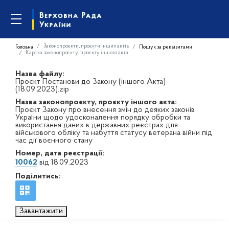
Законопроєкти, проєкти інших актів
Головна
Пошук за реквізитами
Картка законопроєкту, проєкту іншого акта
Назва файлу:
Проєкт Постанови до Закону (іншого Акта)
(18.09.2023).zip
Назва законопроєкту, проєкту іншого акта:
Проєкт Закону про внесення змін до деяких законів
України щодо удосконалення порядку обробки та
використання даних в державних реєстрах для
військового обліку та набуття статусу ветерана війни під
час дії воєнного стану
Номер, дата реєстрації:
10062
від 18.09.2023
Поділитись:
Завантажити