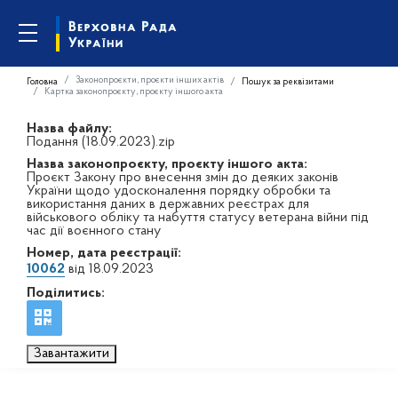
Законопроєкти, проєкти інших актів
Головна
Пошук за реквізитами
Картка законопроєкту, проєкту іншого акта
Назва файлу:
Подання (18.09.2023).zip
Назва законопроєкту, проєкту іншого акта:
Проєкт Закону про внесення змін до деяких законів
України щодо удосконалення порядку обробки та
використання даних в державних реєстрах для
військового обліку та набуття статусу ветерана війни під
час дії воєнного стану
Номер, дата реєстрації:
10062
від 18.09.2023
Поділитись:
Завантажити