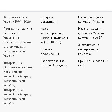
© Верховна Рада
Пошук за
Надано народним
України 1994—2026
реквізитами
депутатам України
Програмно-технічна
Архів
Надано народним
підтримка
—
законопроєктів,
депутатам України
Управління
проєктів інших актів
документів до ЗП
комп'ютеризованих
за ( III – IX скл.)
Знаходяться на
систем Апарату
Правила
опрацюванні в
Верховної Ради
оформлення
комітетах
України
Зареєстровані за
Прийняті на поточній
Iнформаційна
поточний тиждень
сесії
підтримка — Головне
організаційне
управління Апарату
Верховної Ради
України,
Інформаційне
управління Апарату
Верховної Ради
України