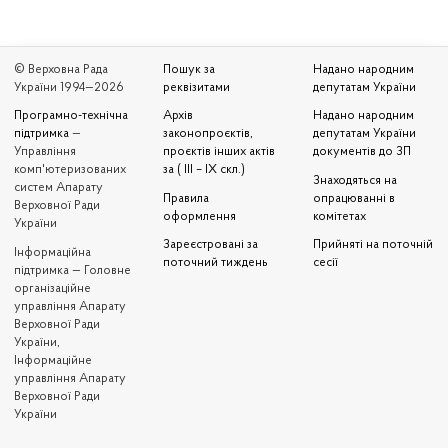
© Верховна Рада
Пошук за
Надано народним
України 1994—2026
реквізитами
депутатам України
Програмно-технічна
Архів
Надано народним
підтримка
—
законопроєктів,
депутатам України
Управління
проєктів інших актів
документів до ЗП
комп'ютеризованих
за ( III – IX скл.)
Знаходяться на
систем Апарату
Правила
опрацюванні в
Верховної Ради
оформлення
комітетах
України
Зареєстровані за
Прийняті на поточній
Iнформаційна
поточний тиждень
сесії
підтримка — Головне
організаційне
управління Апарату
Верховної Ради
України,
Інформаційне
управління Апарату
Верховної Ради
України