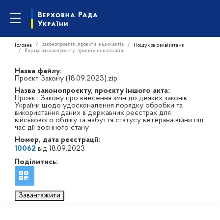
Законопроєкти, проєкти інших актів
Головна
Пошук за реквізитами
Картка законопроєкту, проєкту іншого акта
Назва файлу:
Проєкт Закону (18.09.2023).zip
Назва законопроєкту, проєкту іншого акта:
Проєкт Закону про внесення змін до деяких законів
України щодо удосконалення порядку обробки та
використання даних в державних реєстрах для
військового обліку та набуття статусу ветерана війни під
час дії воєнного стану
Номер, дата реєстрації:
10062
від 18.09.2023
Поділитись:
Завантажити