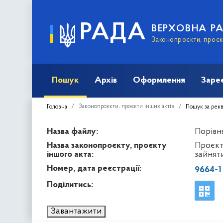
РАДА
ВЕРХОВНА Р
Законопроєкти, проєкт
Пошук
Архів
Оформлення
Заре
Законопроєкти, проєкти інших актів
Головна
Пошук за рек
Назва файлу:
Порівня
Назва законопроєкту, проєкту
Проєкт
іншого акта:
зайнят
Номер, дата реєстрації:
9664-1
Поділитись:
Завантажити