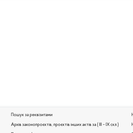
Пошук за реквізитами
Архів законопроєктів, проєктів інших актів за ( III – IX скл.)