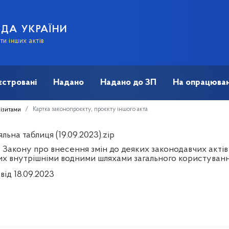
АДА УКРАЇНИ
и інших актів
єстровані
Надано
Надано до ЗП
На опрацюван
Картка законопроєкту, проєкту іншого акта
візитами
льна таблиця (19.09.2023).zip
 Закону про внесення змін до деяких законодавчих актів
их внутрішніми водними шляхами загального користуван
від 18.09.2023