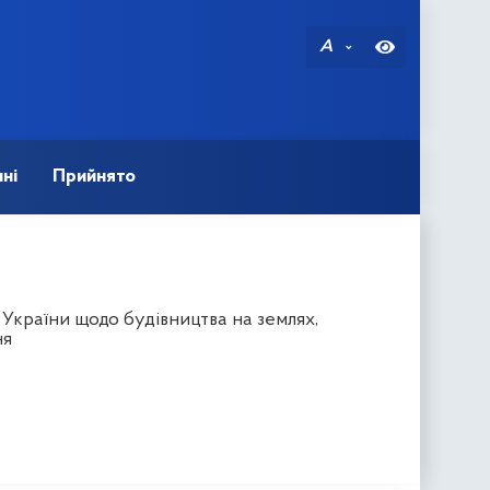
A
ні
Прийнято
 України щодо будівництва на землях,
ня