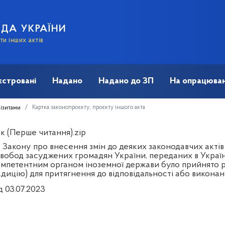
АДА УКРАЇНИ
и інших актів
єстровані
Надано
Надано до ЗП
На опрацюван
Картка законопроєкту, проєкту іншого акта
візитами
к (Перше читання).zip
 Закону про внесення змін до деяких законодавчих акті
 свобод засуджених громадян України, переданих в Україн
омпетентним органом іноземної держави було прийнято рі
адицію) для притягнення до відповідальності або викона
д 03.07.2023