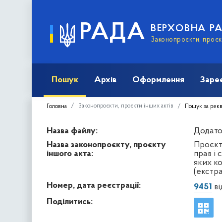
РАДА
ВЕРХОВНА Р
Законопроєкти, проєкт
Пошук
Архів
Оформлення
Заре
Законопроєкти, проєкти інших актів
Головна
Пошук за рек
Назва файлу:
Додато
Назва законопроєкту, проєкту
Проєкт
іншого акта:
прав і
яких к
(екстр
Номер, дата реєстрації:
9451
ві
Поділитись: