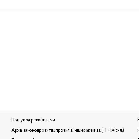
Пошук за реквізитами
Архів законопроєктів, проєктів інших актів за ( III – IX скл.)