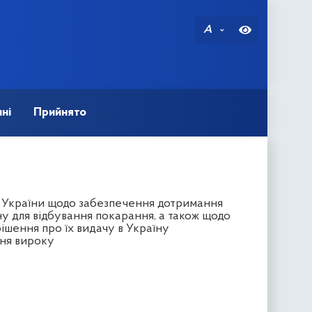
A
ні
Прийнято
в України щодо забезпечення дотримання
у для відбування покарання, а також щодо
шення про їх видачу в Україну
ння вироку