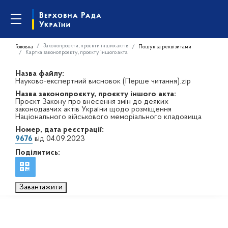
Законопроєкти, проєкти інших актів
Головна
Пошук за реквізитами
Картка законопроєкту, проєкту іншого акта
Назва файлу:
Науково-експертний висновок (Перше читання).zip
Назва законопроєкту, проєкту іншого акта:
Проєкт Закону про внесення змін до деяких
законодавчих актів України щодо розміщення
Національного військового меморіального кладовища
Номер, дата реєстрації:
9676
від 04.09.2023
Поділитись:
Завантажити