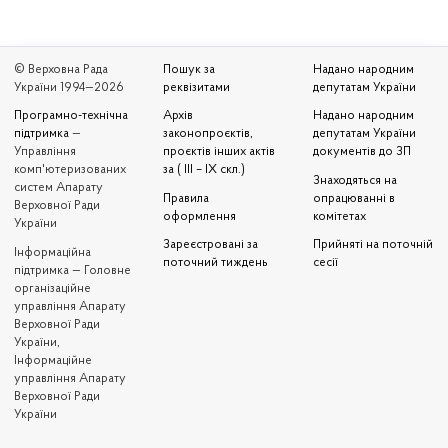
© Верховна Рада
Пошук за
Надано народним
України 1994—2026
реквізитами
депутатам України
Програмно-технічна
Архів
Надано народним
підтримка
—
законопроєктів,
депутатам України
Управління
проєктів інших актів
документів до ЗП
комп'ютеризованих
за ( III – IX скл.)
Знаходяться на
систем Апарату
Правила
опрацюванні в
Верховної Ради
оформлення
комітетах
України
Зареєстровані за
Прийняті на поточній
Iнформаційна
поточний тиждень
сесії
підтримка — Головне
організаційне
управління Апарату
Верховної Ради
України,
Інформаційне
управління Апарату
Верховної Ради
України