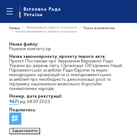
Законопроєкти, проєкти інших актів
Головна
Пошук за реквізитами
Картка законопроєкту, проєкту іншого акта
Назва файлу:
Рішення комітету.zip
Назва законопроєкту, проєкту іншого акта:
Проєкт Постанови про Звернення Верховної Ради
України до держав світу, Організації Об'єднаних Націй,
Парламентської асамблеї Ради Європи та інших
міжнародних організацій та їх міжпарламентських
асамблей про необхідність деколонізації росії та
підтримку національно-визвольної боротьби
поневолених народів
Номер, дата реєстрації:
9671
від 04.09.2023
Поділитись:
Завантажити