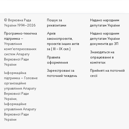
© Верховна Рада
Пошук за
Надано народним
України 1994—2026
реквізитами
депутатам України
Програмно-технічна
Архів
Надано народним
підтримка
—
законопроєктів,
депутатам України
Управління
проєктів інших актів
документів до ЗП
комп'ютеризованих
за ( III – IX скл.)
Знаходяться на
систем Апарату
Правила
опрацюванні в
Верховної Ради
оформлення
комітетах
України
Зареєстровані за
Прийняті на поточній
Iнформаційна
поточний тиждень
сесії
підтримка — Головне
організаційне
управління Апарату
Верховної Ради
України,
Інформаційне
управління Апарату
Верховної Ради
України