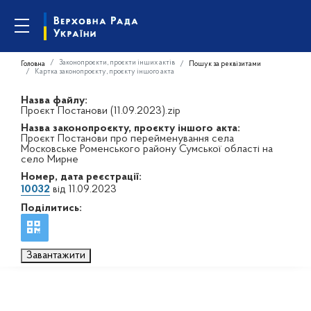
Законопроєкти, проєкти інших актів
Головна
Пошук за реквізитами
Картка законопроєкту, проєкту іншого акта
Назва файлу:
Проєкт Постанови (11.09.2023).zip
Назва законопроєкту, проєкту іншого акта:
Проєкт Постанови про перейменування села
Московське Роменського району Сумської області на
село Мирне
Номер, дата реєстрації:
10032
від 11.09.2023
Поділитись:
Завантажити