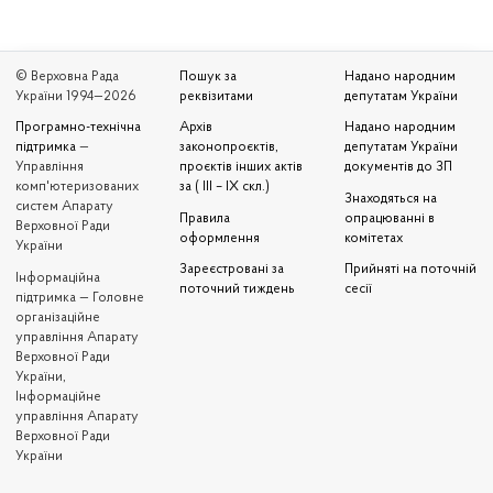
© Верховна Рада
Пошук за
Надано народним
України 1994—2026
реквізитами
депутатам України
Програмно-технічна
Архів
Надано народним
підтримка
—
законопроєктів,
депутатам України
Управління
проєктів інших актів
документів до ЗП
комп'ютеризованих
за ( III – IX скл.)
Знаходяться на
систем Апарату
Правила
опрацюванні в
Верховної Ради
оформлення
комітетах
України
Зареєстровані за
Прийняті на поточній
Iнформаційна
поточний тиждень
сесії
підтримка — Головне
організаційне
управління Апарату
Верховної Ради
України,
Інформаційне
управління Апарату
Верховної Ради
України