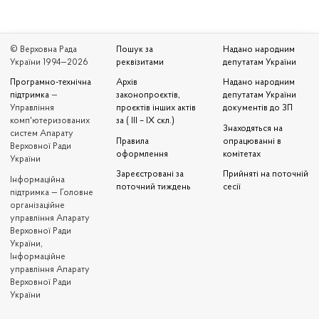
© Верховна Рада
Пошук за
Надано народним
України 1994—2026
реквізитами
депутатам України
Програмно-технічна
Архів
Надано народним
підтримка
—
законопроєктів,
депутатам України
Управління
проєктів інших актів
документів до ЗП
комп'ютеризованих
за ( III – IX скл.)
Знаходяться на
систем Апарату
Правила
опрацюванні в
Верховної Ради
оформлення
комітетах
України
Зареєстровані за
Прийняті на поточній
Iнформаційна
поточний тиждень
сесії
підтримка — Головне
організаційне
управління Апарату
Верховної Ради
України,
Інформаційне
управління Апарату
Верховної Ради
України