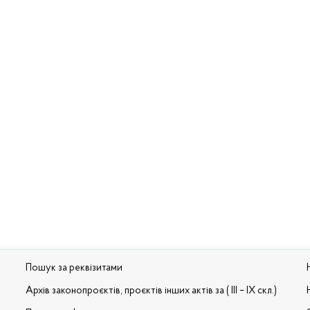
Пошук за реквізитами
Архів законопроєктів, проєктів інших актів за ( III – IX скл.)