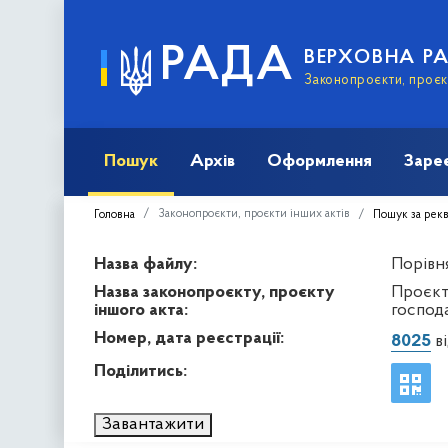
РАДА
ВЕРХОВНА Р
Законопроєкти, проєкт
Пошук
Архів
Оформлення
Заре
Законопроєкти, проєкти інших актів
Головна
Пошук за рек
Назва файлу:
Порівня
Назва законопроєкту, проєкту
Проєкт
іншого акта:
господа
Номер, дата реєстрації:
8025
ві
Поділитись:
Завантажити