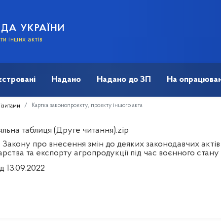
АДА УКРАЇНИ
и інших актів
єстровані
Надано
Надано до ЗП
На опрацюван
Картка законопроєкту, проєкту іншого акта
візитами
льна таблиця (Друге читання).zip
 Закону про внесення змін до деяких законодавчих актів
рства та експорту агропродукції під час воєнного стану
д 13.09.2022