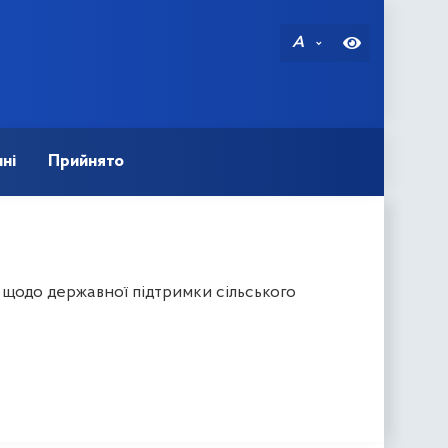
A
ні
Прийнято
 щодо державної підтримки сільського