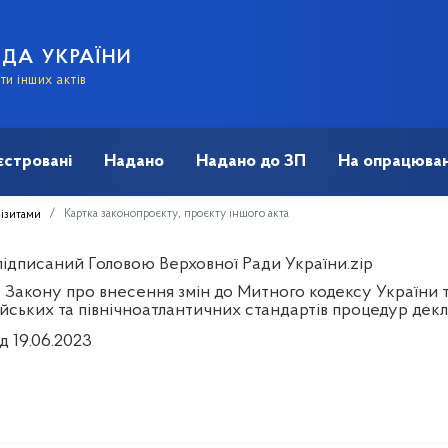
АДА УКРАЇНИ
и інших актів
єстровані
Надано
Надано до ЗП
На опрацюван
Картка законопроєкту, проєкту іншого акта
візитами
 підписаний Головою Верховної Ради України.zip
 Закону про внесення змін до Митного кодексу України та
ських та північноатлантичних стандартів процедур декла
д 19.06.2023