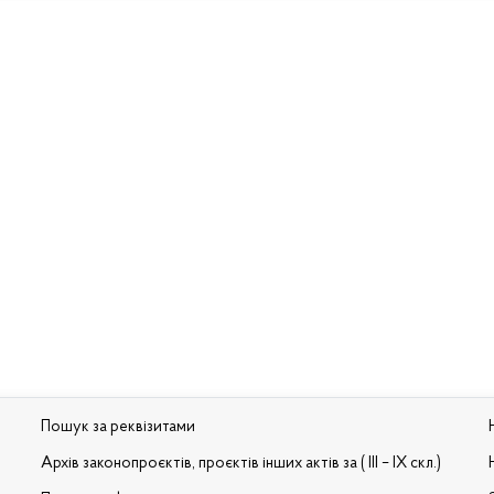
Пошук за реквізитами
Архів законопроєктів, проєктів інших актів за ( III – IX скл.)