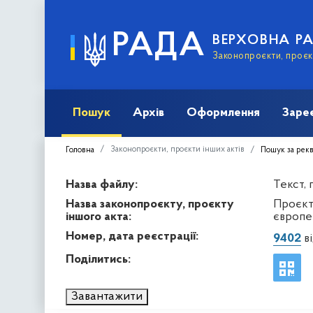
РАДА
ВЕРХОВНА Р
Законопроєкти, проєкт
Пошук
Архів
Оформлення
Заре
Законопроєкти, проєкти інших актів
Головна
Пошук за рек
Назва файлу:
Текст,
Назва законопроєкту, проєкту
Проєкт
іншого акта:
європей
Номер, дата реєстрації:
9402
ві
Поділитись:
Завантажити