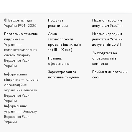
© Верховна Рада
Пошук за
Надано народним
України 1994—2026
реквізитами
депутатам України
Програмно-технічна
Архів
Надано народним
підтримка
—
законопроєктів,
депутатам України
Управління
проєктів інших актів
документів до ЗП
комп'ютеризованих
за ( III – IX скл.)
Знаходяться на
систем Апарату
Правила
опрацюванні в
Верховної Ради
оформлення
комітетах
України
Зареєстровані за
Прийняті на поточній
Iнформаційна
поточний тиждень
сесії
підтримка — Головне
організаційне
управління Апарату
Верховної Ради
України,
Інформаційне
управління Апарату
Верховної Ради
України