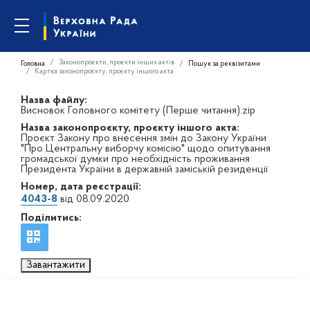
Законопроєкти, проєкти інших актів
Головна
Пошук за реквізитами
Картка законопроєкту, проєкту іншого акта
Назва файлу:
Висновок Головного комітету (Перше читання).zip
Назва законопроєкту, проєкту іншого акта:
Проєкт Закону про внесення змін до Закону України
"Про Центральну виборчу комісію" щодо опитування
громадської думки про необхідність проживання
Президента України в державній заміській резиденції
Номер, дата реєстрації:
4043-8
від 08.09.2020
Поділитись:
Завантажити