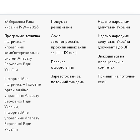
© Верховна Рада
Пошук за
Надано народним
України 1994—2026
реквізитами
депутатам України
Програмно-технічна
Архів
Надано народним
підтримка
—
законопроєктів,
депутатам України
Управління
проєктів інших актів
документів до ЗП
комп'ютеризованих
за ( III – IX скл.)
Знаходяться на
систем Апарату
Правила
опрацюванні в
Верховної Ради
оформлення
комітетах
України
Зареєстровані за
Прийняті на поточній
Iнформаційна
поточний тиждень
сесії
підтримка — Головне
організаційне
управління Апарату
Верховної Ради
України,
Інформаційне
управління Апарату
Верховної Ради
України