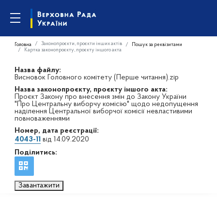
Законопроєкти, проєкти інших актів
Головна
Пошук за реквізитами
Картка законопроєкту, проєкту іншого акта
Назва файлу:
Висновок Головного комітету (Перше читання).zip
Назва законопроєкту, проєкту іншого акта:
Проєкт Закону про внесення змін до Закону України
"Про Центральну виборчу комісію" щодо недопущення
наділення Центральної виборчої комісії невластивими
повноваженнями
Номер, дата реєстрації:
4043-11
від 14.09.2020
Поділитись:
Завантажити