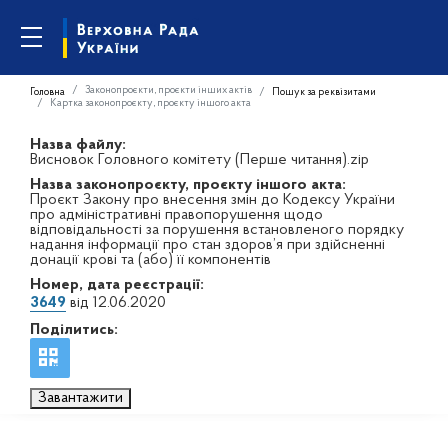
Законопроєкти, проєкти інших актів
Головна
Пошук за реквізитами
Картка законопроєкту, проєкту іншого акта
Назва файлу:
Висновок Головного комітету (Перше читання).zip
Назва законопроєкту, проєкту іншого акта:
Проєкт Закону про внесення змін до Кодексу України
про адміністративні правопорушення щодо
відповідальності за порушення встановленого порядку
надання інформації про стан здоров’я при здійсненні
донації крові та (або) її компонентів
Номер, дата реєстрації:
3649
від 12.06.2020
Поділитись:
Завантажити