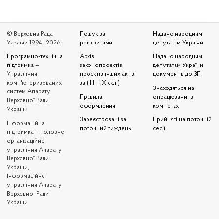
© Верховна Рада
Пошук за
Надано народним
України 1994—2026
реквізитами
депутатам України
Програмно-технічна
Архів
Надано народним
підтримка
—
законопроєктів,
депутатам України
Управління
проєктів інших актів
документів до ЗП
комп'ютеризованих
за ( III – IX скл.)
Знаходяться на
систем Апарату
Правила
опрацюванні в
Верховної Ради
оформлення
комітетах
України
Зареєстровані за
Прийняті на поточній
Iнформаційна
поточний тиждень
сесії
підтримка — Головне
організаційне
управління Апарату
Верховної Ради
України,
Інформаційне
управління Апарату
Верховної Ради
України