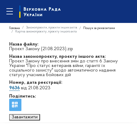
Законопроєкти, проєкти інших актів
Головна
Пошук за реквізитами
Картка законопроєкту, проєкту іншого акта
Назва файлу:
Проєкт Закону (21.08.2023).zip
Назва законопроєкту, проєкту іншого акта:
Проєкт Закону про внесення змін до статті 6 Закону
України "Про статус ветеранів війни, гарантії їх
соціального захисту" щодо автоматичного надання
статусу учасника бойових дій
Номер, дата реєстрації:
9636
від 21.08.2023
Поділитись:
Завантажити