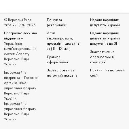
© Верховна Рада
Пошук за
Надано народним
України 1994—2026
реквізитами
депутатам України
Програмно-технічна
Архів
Надано народним
підтримка
—
законопроєктів,
депутатам України
Управління
проєктів інших актів
документів до ЗП
комп'ютеризованих
за ( III – IX скл.)
Знаходяться на
систем Апарату
Правила
опрацюванні в
Верховної Ради
оформлення
комітетах
України
Зареєстровані за
Прийняті на поточній
Iнформаційна
поточний тиждень
сесії
підтримка — Головне
організаційне
управління Апарату
Верховної Ради
України,
Інформаційне
управління Апарату
Верховної Ради
України