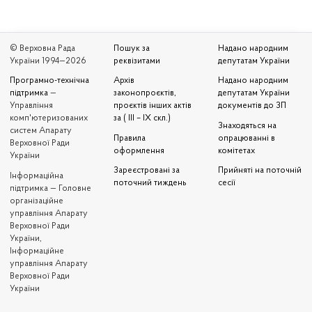
© Верховна Рада
Пошук за
Надано народним
України 1994—2026
реквізитами
депутатам України
Програмно-технічна
Архів
Надано народним
підтримка
—
законопроєктів,
депутатам України
Управління
проєктів інших актів
документів до ЗП
комп'ютеризованих
за ( III – IX скл.)
Знаходяться на
систем Апарату
Правила
опрацюванні в
Верховної Ради
оформлення
комітетах
України
Зареєстровані за
Прийняті на поточній
Iнформаційна
поточний тиждень
сесії
підтримка — Головне
організаційне
управління Апарату
Верховної Ради
України,
Інформаційне
управління Апарату
Верховної Ради
України