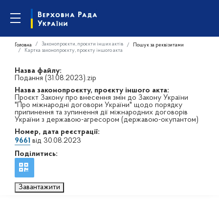
Законопроєкти, проєкти інших актів
Головна
Пошук за реквізитами
Картка законопроєкту, проєкту іншого акта
Назва файлу:
Подання (31.08.2023).zip
Назва законопроєкту, проєкту іншого акта:
Проєкт Закону про внесення змін до Закону України
"Про міжнародні договори України" щодо порядку
припинення та зупинення дії міжнародних договорів
України з державою-агресором (державою-окупантом)
Номер, дата реєстрації:
9661
від 30.08.2023
Поділитись:
Завантажити